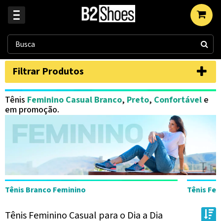
Filtrar Produtos
Tênis
Feminino Casual Branco
,
Preto
,
Confortável
e
em promoção.
Tênis Branco Feminino
Tênis Fe
Tênis Feminino Casual para o Dia a Dia