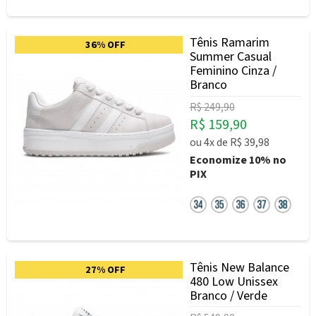
Tênis Ramarim
36% OFF
Summer Casual
Feminino Cinza /
Branco
R$ 249,90
R$ 159,90
ou
4x
de
R$ 39,98
Economize
10%
no
PIX
Tênis New Balance
27% OFF
480 Low Unissex
Branco / Verde