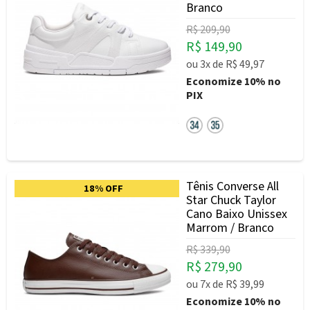
Branco
R$ 209,90
R$ 149,90
ou
3x
de
R$ 49,97
Economize
10%
no
PIX
Tênis Converse All
18% OFF
Star Chuck Taylor
Cano Baixo Unissex
Marrom / Branco
R$ 339,90
R$ 279,90
ou
7x
de
R$ 39,99
Economize
10%
no