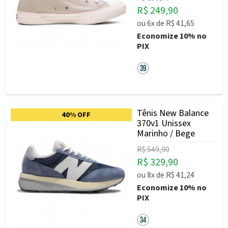
R$ 249,90
ou
6x
de
R$ 41,65
Economize
10%
no
PIX
Tênis New Balance
40% OFF
370v1 Unissex
Marinho / Bege
R$ 549,90
R$ 329,90
ou
8x
de
R$ 41,24
Economize
10%
no
PIX