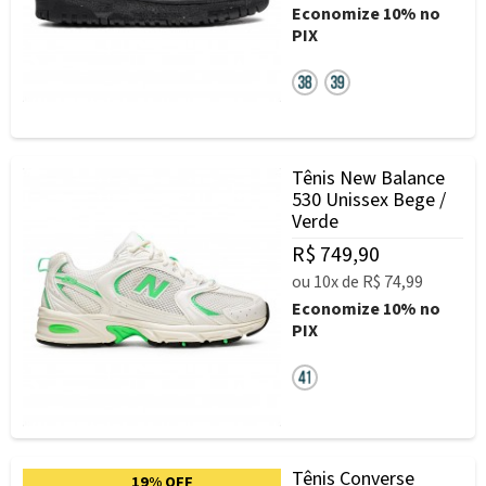
Economize
10%
no
PIX
Tênis New Balance
530 Unissex Bege /
Verde
R$ 749,90
ou
10x
de
R$ 74,99
Economize
10%
no
PIX
Tênis Converse
19% OFF