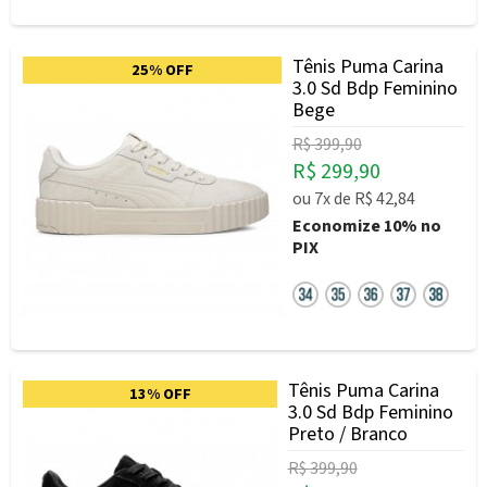
Tênis Puma Carina
25% OFF
3.0 Sd Bdp Feminino
Bege
R$ 399,90
R$ 299,90
ou
7x
de
R$ 42,84
Economize
10%
no
PIX
Tênis Puma Carina
13% OFF
3.0 Sd Bdp Feminino
Preto / Branco
R$ 399,90