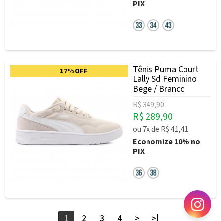
PIX
Tênis Puma Court
17% OFF
Lally Sd Feminino
Bege / Branco
R$ 349,90
R$ 289,90
ou
7x
de
R$ 41,41
Economize
10%
no
PIX
1
2
3
4
>
>|