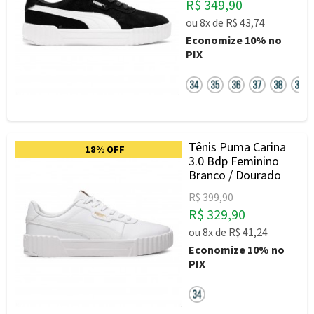
R$ 349,90
ou
8x
de
R$ 43,74
Economize
10%
no
PIX
Tênis Puma Carina
18% OFF
3.0 Bdp Feminino
Branco / Dourado
R$ 399,90
R$ 329,90
ou
8x
de
R$ 41,24
Economize
10%
no
PIX