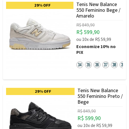
Tenis New Balance
29% OFF
550 Feminino Bege /
Amarelo
R$ 849,90
R$ 599,90
ou
10x
de
R$ 59,99
Economize
10%
no
PIX
Tenis New Balance
29% OFF
550 Feminino Preto /
Bege
R$ 849,90
R$ 599,90
ou
10x
de
R$ 59,99