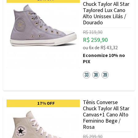
Chuck Taylor All Star
Taylored Lux Cano
Alto Unissex Lilás /
Dourado
R$ 319,90
R$ 259,90
ou
6x
de
R$ 43,32
Economize
10%
no
PIX
Tênis Converse
17% OFF
Chuck Taylor All Star
Canvas+1 Cano Alto
Feminino Bege /
Rosa
R$ 299,90