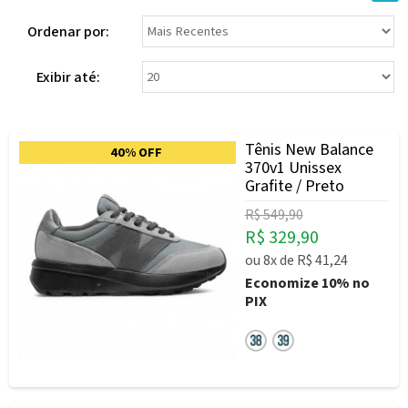
Ordenar por:
Exibir até:
Tênis New Balance
40% OFF
370v1 Unissex
Grafite / Preto
R$ 549,90
R$ 329,90
ou
8x
de
R$ 41,24
Economize
10%
no
PIX