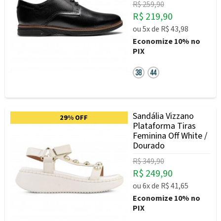
R$ 259,90
R$ 219,90
ou
5x
de
R$ 43,98
Economize
10%
no
PIX
Sandália Vizzano
29% OFF
Plataforma Tiras
Feminina Off White /
Dourado
R$ 349,90
R$ 249,90
ou
6x
de
R$ 41,65
Economize
10%
no
PIX