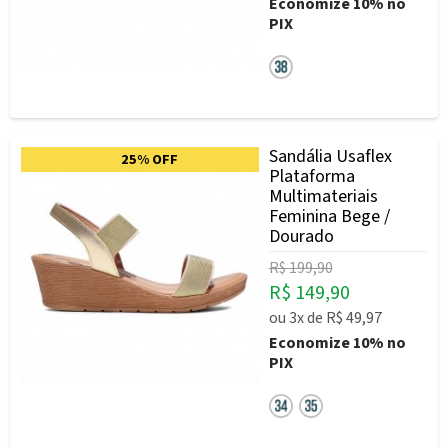
Economize
10%
no
PIX
Sandália Usaflex
25% OFF
Plataforma
Multimateriais
Feminina Bege /
Dourado
R$ 199,90
R$ 149,90
ou
3x
de
R$ 49,97
Economize
10%
no
PIX