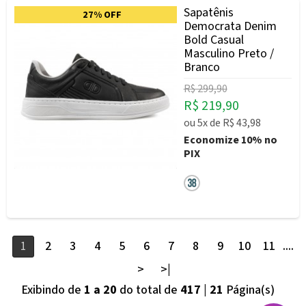
Sapatênis
27% OFF
Democrata Denim
Bold Casual
Masculino Preto /
Branco
R$ 299,90
R$ 219,90
ou
5x
de
R$ 43,98
Economize
10%
no
PIX
1
2
3
4
5
6
7
8
9
10
11
....
>
>|
Exibindo de
1 a 20
do total de
417
|
21
Página(s)