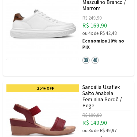
Masculino Branco /
Marrom
R$ 249,90
R$ 169,90
ou
4x
de
R$ 42,48
Economize
10%
no
PIX
Sandália Usaflex
25% OFF
Salto Anabela
Feminina Bordô /
Bege
R$ 199,90
R$ 149,90
ou
3x
de
R$ 49,97