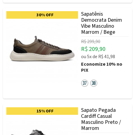
Sapatênis
30% OFF
Democrata Denim
Vibe Masculino
Marrom / Bege
R$ 299,90
R$ 209,90
ou
5x
de
R$ 41,98
Economize
10%
no
PIX
Sapato Pegada
15% OFF
Cardiff Casual
Masculino Preto /
Marrom