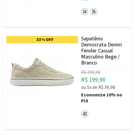
Sapatênis
33% OFF
Democrata Denim
Fender Casual
Masculino Bege /
Branco
R$ 299,90
R$ 199,90
ou
5x
de
R$ 39,98
Economize
10%
no
PIX