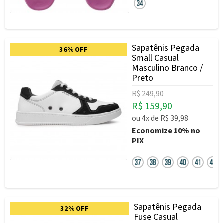
Sapatênis Pegada
36% OFF
Small Casual
Masculino Branco /
Preto
R$ 249,90
R$ 159,90
ou
4x
de
R$ 39,98
Economize
10%
no
PIX
Sapatênis Pegada
32% OFF
Fuse Casual