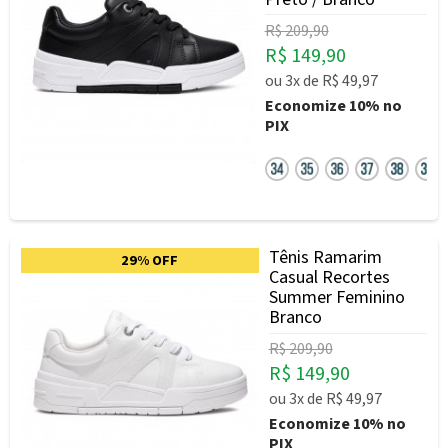
R$ 209,90
R$ 149,90
ou
3x
de
R$ 49,97
Economize
10%
no
PIX
Tênis Ramarim
29% OFF
Casual Recortes
Summer Feminino
Branco
R$ 209,90
R$ 149,90
ou
3x
de
R$ 49,97
Economize
10%
no
PIX