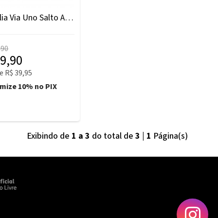
Sandália Via Uno Salto Alto Verniz Nude
,90
9,90
e
R$ 39,95
omize
10%
no PIX
Exibindo de
1 a 3
do total de
3
|
1
Página(s)