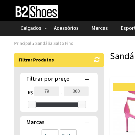
Calçados
Acessórios
Marcas
Espor
Principal
»
Sandália Salto Fino
Sandál
Filtrar Produtos
Filtrar por preço
R$
-
Marcas