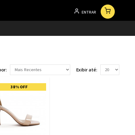
ENTRAR
por:
Exibir até:
38% OFF