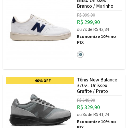
BB80 Unissex
Branco / Marinho
R$ 399,90
R$ 299,90
ou
7x
de
R$ 42,84
Economize
10%
no
PIX
Tênis New Balance
40% OFF
370v1 Unissex
Grafite / Preto
R$ 549,90
R$ 329,90
ou
8x
de
R$ 41,24
Economize
10%
no
PIX