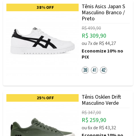
Tênis Asics Japan S
38% OFF
Masculino Branco /
Preto
R$ 499,90
R$ 309,90
ou
7x
de
R$ 44,27
Economize
10%
no
PIX
Tênis Osklen Drift
25% OFF
Masculino Verde
R$ 347,00
R$ 259,90
ou
6x
de
R$ 43,32
Economize
10%
no