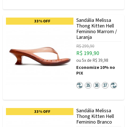
Sandália Melissa
33% OFF
Thong Kitten Hell
Feminino Marrom /
Laranja
R$ 299,90
R$ 199,90
ou
5x
de
R$ 39,98
Economize
10%
no
PIX
Sandália Melissa
33% OFF
Thong Kitten Hell
Feminino Branco