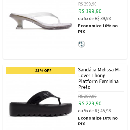
R$ 299,90
R$ 199,90
ou
5x
de
R$ 39,98
Economize
10%
no
PIX
Sandália Melissa M-
23% OFF
Lover Thong
Platform Feminina
Preto
R$ 299,90
R$ 229,90
ou
5x
de
R$ 45,98
Economize
10%
no
PIX