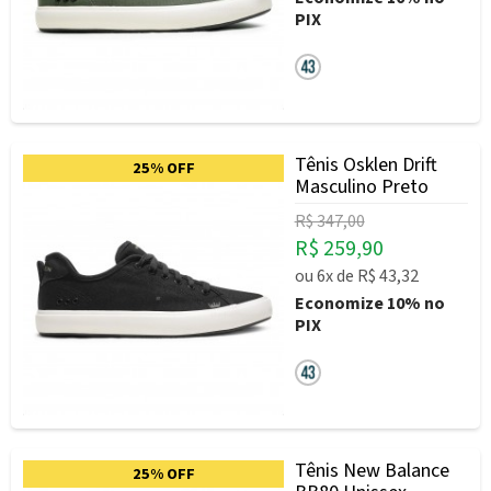
PIX
Tênis Osklen Drift
25% OFF
Masculino Preto
R$ 347,00
R$ 259,90
ou
6x
de
R$ 43,32
Economize
10%
no
PIX
Tênis New Balance
25% OFF