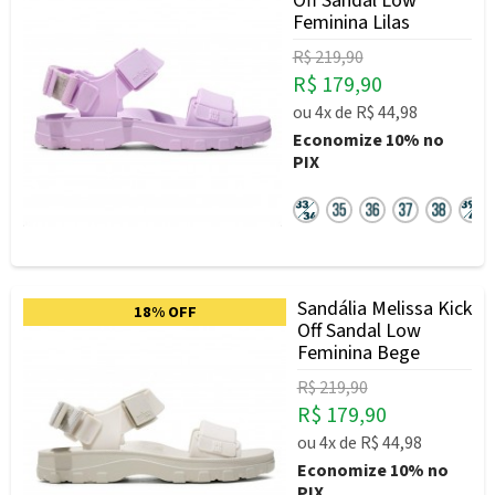
Off Sandal Low
Feminina Lilas
R$ 219,90
R$ 179,90
ou
4x
de
R$ 44,98
Economize
10%
no
PIX
Sandália Melissa Kick
18% OFF
Off Sandal Low
Feminina Bege
R$ 219,90
R$ 179,90
ou
4x
de
R$ 44,98
Economize
10%
no
PIX