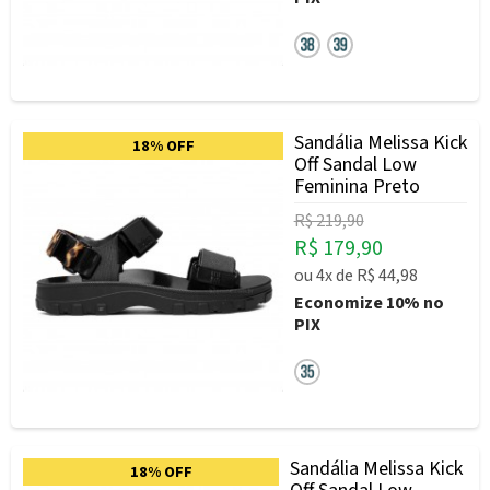
Sandália Melissa Kick
18% OFF
Off Sandal Low
Feminina Preto
R$ 219,90
R$ 179,90
ou
4x
de
R$ 44,98
Economize
10%
no
PIX
Sandália Melissa Kick
18% OFF