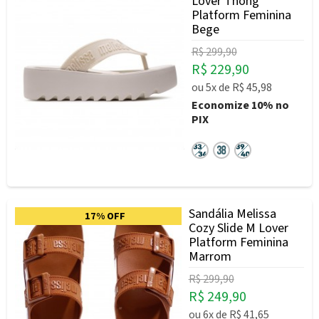
Lover Thong
Platform Feminina
Bege
R$ 299,90
R$ 229,90
ou
5x
de
R$ 45,98
Economize
10%
no
PIX
Sandália Melissa
17% OFF
Cozy Slide M Lover
Platform Feminina
Marrom
R$ 299,90
R$ 249,90
ou
6x
de
R$ 41,65