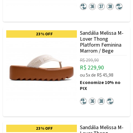
Sandália Melissa M-
23% OFF
Lover Thong
Platform Feminina
Marrom / Bege
R$ 299,90
R$ 229,90
ou
5x
de
R$ 45,98
Economize
10%
no
PIX
Sandália Melissa M-
23% OFF