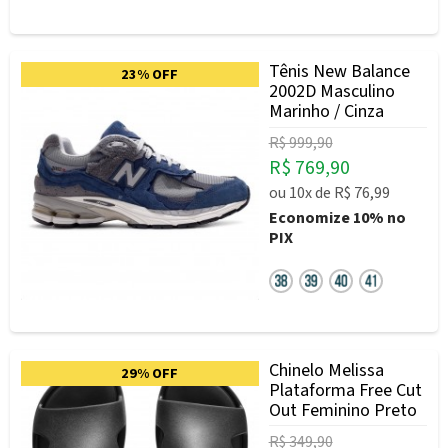
Tênis New Balance
23% OFF
2002D Masculino
Marinho / Cinza
R$ 999,90
R$ 769,90
ou
10x
de
R$ 76,99
Economize
10%
no
PIX
Chinelo Melissa
29% OFF
Plataforma Free Cut
Out Feminino Preto
R$ 349,90