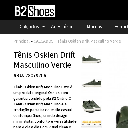
Calçados
Acessórios
Marcas
Espor
Principal
»
CALÇADOS
»
Tênis Osklen Drift Masculino Verde
Tênis Osklen Drift
Masculino Verde
SKU:
78079206
Tênis Osklen Drift Masculino Este é
um produto original Osklen com
garantia vendido pela B2 Online.O
Tênis Osklen Drift Masculino é a
tradução perfeita do estilo casual
contemporâneo, unindo design
minimalista, conforto e versatilidade
para o dia a dia.Com visual clean e