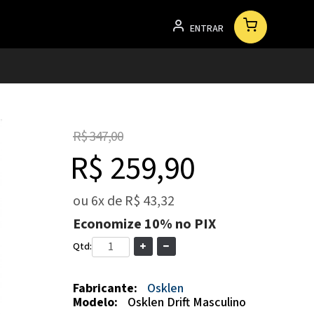
ENTRAR
R$ 347,00
R$ 259,90
ou
6x
de
R$ 43,32
Economize
10%
no PIX
Qtd:
Fabricante:
Osklen
Modelo:
Osklen Drift Masculino