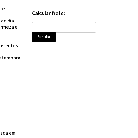
pre
Calcular frete:
 do dia.
irmeza e
.
ferentes
 atemporal,
izada em